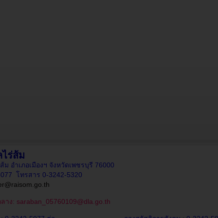
ร่ส้ม
ร่ส้ม อำเภอเมืองฯ จังหวัดเพชรบุรี 76000
-5077 โทรสาร 0-3242-5320
r@raisom.go.th
กลาง:
saraban_05760109@dla.go.th